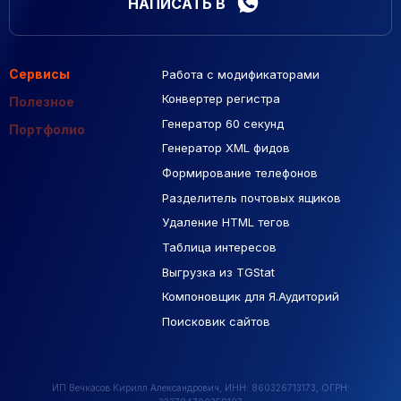
НАПИСАТЬ В
Сервисы
Работа с модификаторами
Подборка сайтов
Созданные сайты
Контекстная реклама
Конвертер регистра
Макеты Figma
Полезное
Генератор 60 секунд
База Яндекс Карты
Портфолио
Генератор XML фидов
РСЯ площадки
Формирование телефонов
Разделитель почтовых ящиков
Удаление HTML тегов
Таблица интересов
Выгрузка из TGStat
Компоновщик для Я.Аудиторий
Поисковик сайтов
ИП Вечкасов Кирилл Александрович, ИНН: 860326713173, ОГРН: