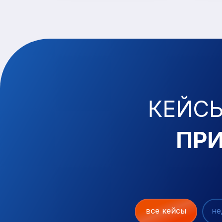
КЕЙС
ПР
все кейсы
не