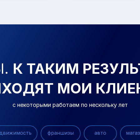
Ы.
К ТАКИМ РЕЗУЛ
ИХОДЯТ МОИ КЛИЕ
с некоторыми работаем по
нескольку
лет
движимость
франшизы
авто
мага