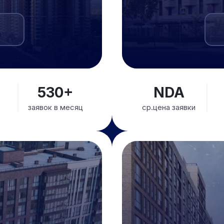
₽
530+
NDA
заявок в месяц
ср.цена заявки