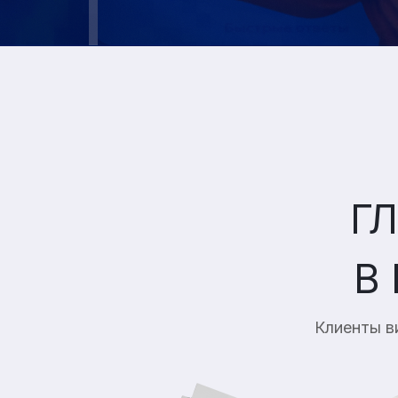
Г
В
Клиенты в