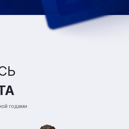
СЬ
ТА
ной годами