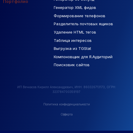
Портфолио
Генератор XML фидов
РСЯ площадки
Формирование телефонов
Разделитель почтовых ящиков
Удаление HTML тегов
Таблица интересов
Выгрузка из TGStat
Компоновщик для Я.Аудиторий
Поисковик сайтов
ИП Вечкасов Кирилл Александрович, ИНН: 860326713173, ОГРН:
323784700359197
Политика конфиденциальности
Офферта