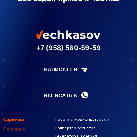
+7 (958) 580-59-59
НАПИСАТЬ В
НАПИСАТЬ В
Сервисы
Работа с модификаторами
Подборка сайтов
Созданные сайты
Контекстная реклама
Конвертер регистра
Макеты Figma
Полезное
Генератор 60 секунд
База Яндекс Карты