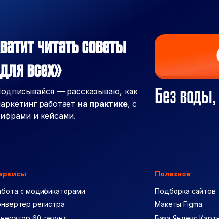
ватит читать советы
для всех»
Без воды,
одписывайся — рассказываю, как
аркетинг работает
на практике
, с
ифрами и кейсами.
ервисы
Полезное
абота с модификаторами
Подборка сайтов
онвертер регистра
Макеты Figma
енератор 60 секунд
База Яндекс Карт