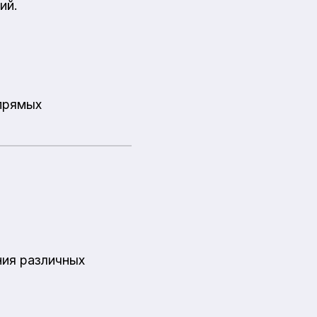
ий.
 прямых
ния различных