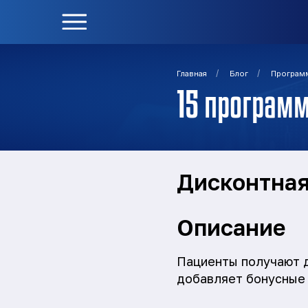
/
/
Главная
Блог
Програм
15 програм
Дисконтная
Описание
Пациенты получают 
добавляет бонусные 