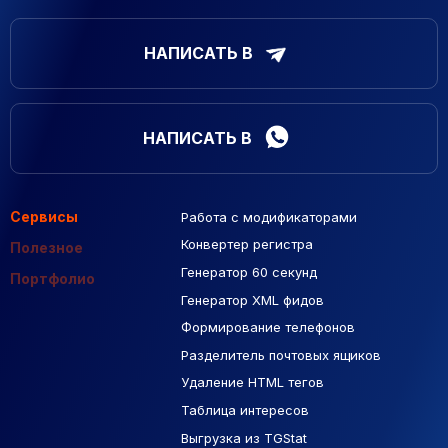
НАПИСАТЬ В
НАПИСАТЬ В
Сервисы
Работа с модификаторами
Подборка сайтов
Созданные сайты
Контекстная реклама
Конвертер регистра
Макеты Figma
Полезное
Генератор 60 секунд
База Яндекс Карты
Портфолио
Генератор XML фидов
РСЯ площадки
Формирование телефонов
Разделитель почтовых ящиков
Удаление HTML тегов
Таблица интересов
Выгрузка из TGStat