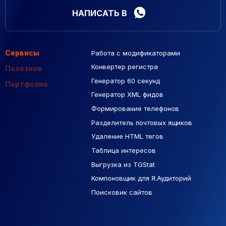
НАПИСАТЬ В
Сервисы
Работа с модификаторами
Подборка сайтов
Созданные сайты
Контекстная реклама
Конвертер регистра
Макеты Figma
Полезное
Генератор 60 секунд
База Яндекс Карты
Портфолио
Генератор XML фидов
РСЯ площадки
Формирование телефонов
Разделитель почтовых ящиков
Удаление HTML тегов
Таблица интересов
Выгрузка из TGStat
Компоновщик для Я.Аудиторий
Поисковик сайтов