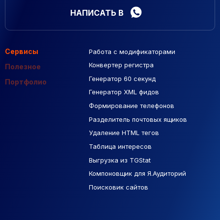
НАПИСАТЬ В
Сервисы
Работа с модификаторами
Подборка сайтов
Созданные сайты
Контекстная реклама
Конвертер регистра
Макеты Figma
Полезное
Генератор 60 секунд
База Яндекс Карты
Портфолио
Генератор XML фидов
РСЯ площадки
Формирование телефонов
Разделитель почтовых ящиков
Удаление HTML тегов
Таблица интересов
Выгрузка из TGStat
Компоновщик для Я.Аудиторий
Поисковик сайтов