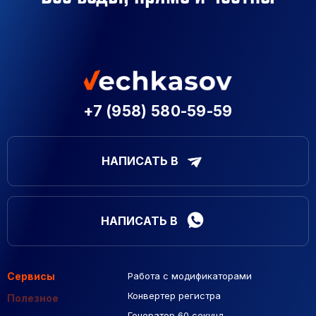
+7 (958) 580-59-59
НАПИСАТЬ В
НАПИСАТЬ В
Сервисы
Работа с модификаторами
Подборка сайтов
Созданные сайты
Контекстная реклама
Конвертер регистра
Макеты Figma
Полезное
Генератор 60 секунд
База Яндекс Карты