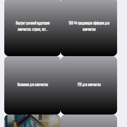
Портрет целевой аудитории
ТОП-44 продающих офферов для
химчистки: страхи, пот…
химчистки
Названия для химчистки
УТП для химчистки