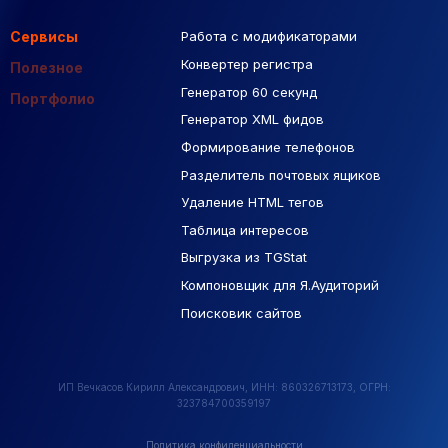
Сервисы
Работа с модификаторами
Подборка сайтов
Созданные сайты
Контекстная реклама
Конвертер регистра
Макеты Figma
Полезное
Генератор 60 секунд
База Яндекс Карты
Портфолио
Генератор XML фидов
РСЯ площадки
Формирование телефонов
Разделитель почтовых ящиков
Удаление HTML тегов
Таблица интересов
Выгрузка из TGStat
Компоновщик для Я.Аудиторий
Поисковик сайтов
ИП Вечкасов Кирилл Александрович, ИНН: 860326713173, ОГРН:
323784700359197
Политика конфиденциальности