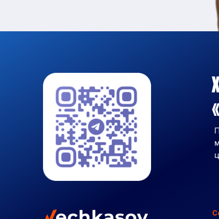
Х
«
П
м
ц
С