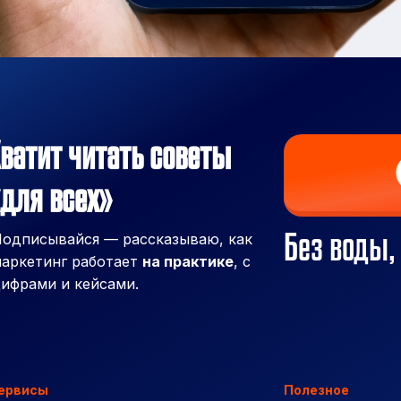
ватит читать советы
для всех»
Без воды,
одписывайся — рассказываю, как
аркетинг работает
на практике
, с
ифрами и кейсами.
ервисы
Полезное