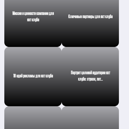
Миссии и ценности компании для
Ключевые партнеры для яхт клуба
яхт клуба
Портрет целевой аудитории яхт
18 идей рекламы для яхт клуба
клуба: страхи, пот…