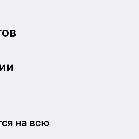
тов
ии
тся на всю