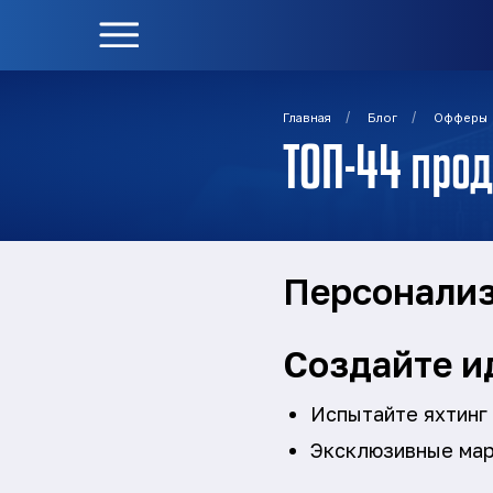
/
/
Главная
Блог
Офферы
ТОП-44 про
Персонали
Создайте и
Испытайте яхтинг 
Эксклюзивные мар