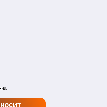
нии.
иносит