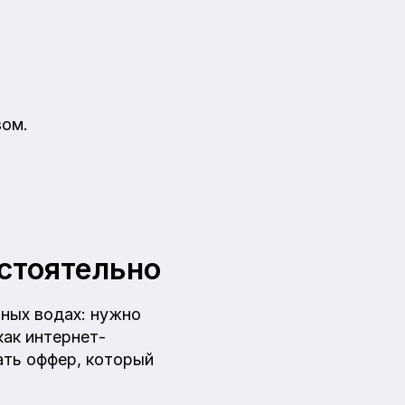
вом.
остоятельно
рных водах: нужно
как интернет-
ать оффер, который