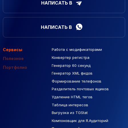
НАПИСАТЬ В
НАПИСАТЬ В
Сервисы
Работа с модификаторами
Подборка сайтов
Созданные сайты
Контекстная реклама
Конвертер регистра
Макеты Figma
Полезное
Генератор 60 секунд
База Яндекс Карты
Портфолио
Генератор XML фидов
РСЯ площадки
Формирование телефонов
Разделитель почтовых ящиков
Удаление HTML тегов
Таблица интересов
Выгрузка из TGStat
Компоновщик для Я.Аудиторий