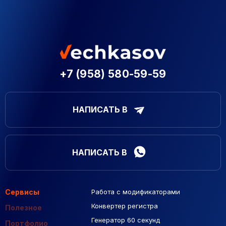
+7 (958) 580-59-59
НАПИСАТЬ В
НАПИСАТЬ В
Сервисы
Работа с модификаторами
Подборка сайтов
Созданные сайты
Контекстная реклама
Конвертер регистра
Макеты Figma
Полезное
Генератор 60 секунд
База Яндекс Карты
Портфолио