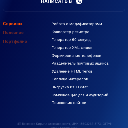
НАПИСАТЬ В
Сервисы
Работа с модификаторами
Подборка сайтов
Созданные сайты
Контекстная реклама
Конвертер регистра
Макеты Figma
Полезное
Генератор 60 секунд
База Яндекс Карты
Портфолио
Генератор XML фидов
РСЯ площадки
Формирование телефонов
Разделитель почтовых ящиков
Удаление HTML тегов
Таблица интересов
Выгрузка из TGStat
Компоновщик для Я.Аудиторий
Поисковик сайтов
ИП Вечкасов Кирилл Александрович, ИНН: 860326713173, ОГРН: