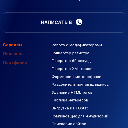
НАПИСАТЬ В
Сервисы
Работа с модификаторами
Подборка сайтов
Созданные сайты
Контекстная реклама
Конвертер регистра
Макеты Figma
Полезное
Генератор 60 секунд
База Яндекс Карты
Портфолио
Генератор XML фидов
РСЯ площадки
Формирование телефонов
Разделитель почтовых ящиков
Удаление HTML тегов
Таблица интересов
Выгрузка из TGStat
Компоновщик для Я.Аудиторий
Поисковик сайтов