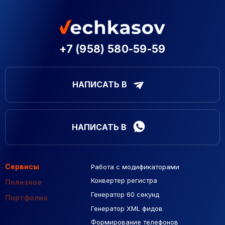
+7 (958) 580-59-59
НАПИСАТЬ В
НАПИСАТЬ В
Сервисы
Работа с модификаторами
Подборка сайтов
Созданные сайты
Контекстная реклама
Конвертер регистра
Макеты Figma
Полезное
Генератор 60 секунд
База Яндекс Карты
Портфолио
Генератор XML фидов
РСЯ площадки
Формирование телефонов