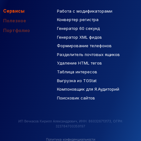
Сервисы
Работа с модификаторами
Подборка сайтов
Созданные сайты
Контекстная реклама
Конвертер регистра
Макеты Figma
Полезное
Генератор 60 секунд
База Яндекс Карты
Портфолио
Генератор XML фидов
РСЯ площадки
Формирование телефонов
Разделитель почтовых ящиков
Удаление HTML тегов
Таблица интересов
Выгрузка из TGStat
Компоновщик для Я.Аудиторий
Поисковик сайтов
ИП Вечкасов Кирилл Александрович, ИНН: 860326713173, ОГРН:
323784700359197
Политика конфиденциальности