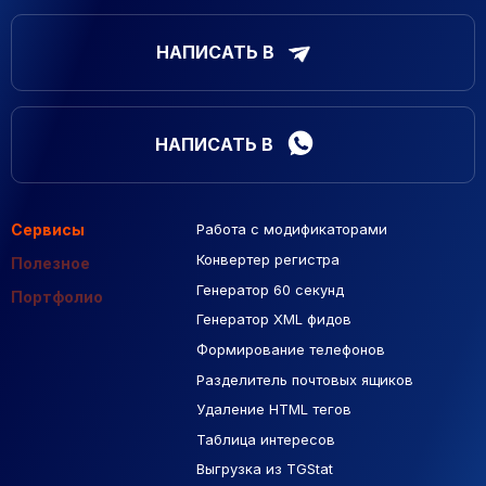
НАПИСАТЬ В
НАПИСАТЬ В
Сервисы
Работа с модификаторами
Подборка сайтов
Созданные сайты
Контекстная реклама
Конвертер регистра
Макеты Figma
Полезное
Генератор 60 секунд
База Яндекс Карты
Портфолио
Генератор XML фидов
РСЯ площадки
Формирование телефонов
Разделитель почтовых ящиков
Удаление HTML тегов
Таблица интересов
Выгрузка из TGStat