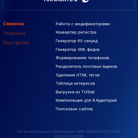
Сервисы
Работа с модификаторами
Подборка сайтов
Созданные сайты
Контекстная реклама
Конвертер регистра
Макеты Figma
Полезное
Генератор 60 секунд
База Яндекс Карты
Портфолио
Генератор XML фидов
РСЯ площадки
Формирование телефонов
Разделитель почтовых ящиков
Удаление HTML тегов
Таблица интересов
Выгрузка из TGStat
Компоновщик для Я.Аудиторий
Поисковик сайтов
ИП Вечкасов Кирилл Александрович, ИНН: 860326713173, ОГРН:
323784700359197