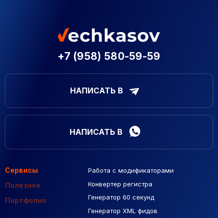
+7 (958) 580-59-59
НАПИСАТЬ В
НАПИСАТЬ В
Сервисы
Работа с модификаторами
Подборка сайтов
Созданные сайты
Контекстная реклама
Конвертер регистра
Макеты Figma
Полезное
Генератор 60 секунд
База Яндекс Карты
Портфолио
Генератор XML фидов
РСЯ площадки