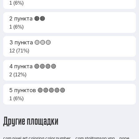
1 (6%)
2 пункта 🟠🟠
1 (6%)
3 пункта 🟡🟡🟡
12 (71%)
4 пункта 🟢🟢🟢🟢
2 (12%)
5 пунктов 🟢🟢🟢🟢🟢
1 (6%)
Другие площадки
com.pixel.art.coloring.color.number
com.stolitomson.vpn
none