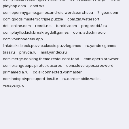
playhop.com
cont.ws
com.openmygame.games.android.wordsearchsea
7-gear.com
com.goods.master3d.triple.puzzle
com.zm.watersort
deti-online.com
readli.net
turoktv.com
progorod43.ru
com.playflix.kick.breakragdoll.games
com.radio.fmradio
com.voennoedelo.app
linkdesks.block.puzzle.classic.puzzlegames
ru.yandex.games
tass.ru
pravda.ru
mail.yandex.ru
com.merge.cooking.theme.restaurant.food
com.opera.browser
com.orangeapps.piratetreasures
com.cleverapps.crocword
primamedia.ru
co.allconnected.vpnmaster
com.hotspotvpn.super4-ios.lite
ru.cardsmobile.wallet
vseapsny.ru