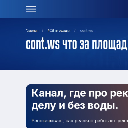
/
/
cont.ws
Главная
РСЯ площадки
cont.ws что за площад
Канал, где про ре
делу и без воды.
Рассказываю, как реально работает рекл