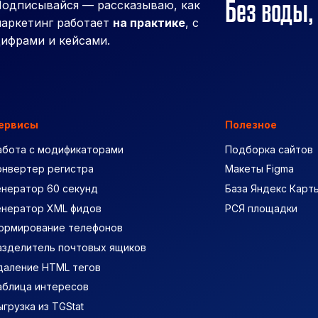
Без воды,
одписывайся — рассказываю, как
аркетинг работает
на практике
, с
ифрами и кейсами.
ервисы
Полезное
абота с модификаторами
Подборка сайтов
онвертер регистра
Макеты Figma
енератор 60 секунд
База Яндекс Карт
енератор XML фидов
РСЯ площадки
ормирование телефонов
азделитель почтовых ящиков
даление HTML тегов
аблица интересов
ыгрузка из TGStat