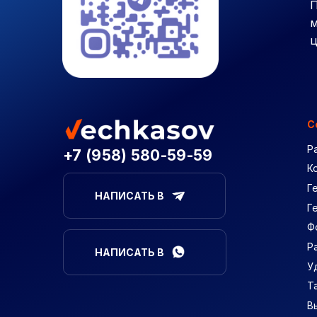
П
м
ц
С
Р
+7 (958) 580-59-59
К
Г
НАПИСАТЬ В
Г
Ф
Р
НАПИСАТЬ В
У
Т
В