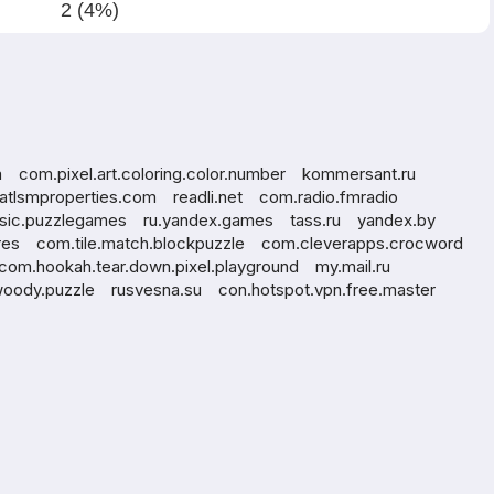
2 (4%)
a
com.pixel.art.coloring.color.number
kommersant.ru
tlsmproperties.com
readli.net
com.radio.fmradio
ssic.puzzlegames
ru.yandex.games
tass.ru
yandex.by
res
com.tile.match.blockpuzzle
com.cleverapps.crocword
com.hookah.tear.down.pixel.playground
my.mail.ru
woody.puzzle
rusvesna.su
con.hotspot.vpn.free.master