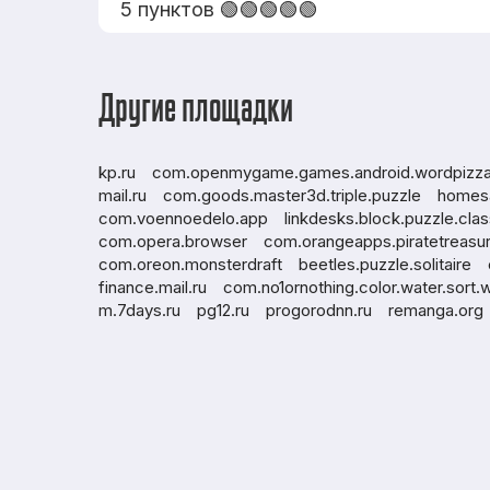
5 пунктов 🟢🟢🟢🟢🟢
Другие площадки
kp.ru
com.openmygame.games.android.wordpizz
mail.ru
com.goods.master3d.triple.puzzle
homesa
com.voennoedelo.app
linkdesks.block.puzzle.cla
com.opera.browser
com.orangeapps.piratetreasu
com.oreon.monsterdraft
beetles.puzzle.solitaire
finance.mail.ru
com.no1ornothing.color.water.sort.
m.7days.ru
pg12.ru
progorodnn.ru
remanga.org