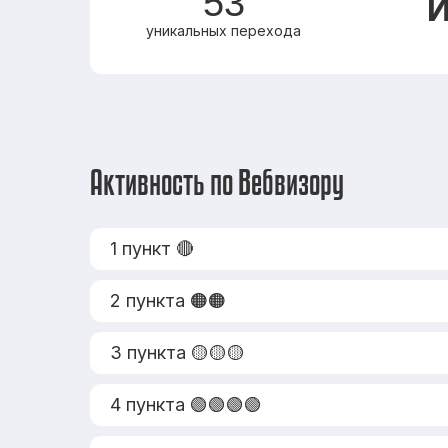
53
И
уникальных перехода
Активность по Вебвизору
1 пункт 🔴
2 пункта 🟠🟠
3 пункта 🟡🟡🟡
4 пункта 🟢🟢🟢🟢