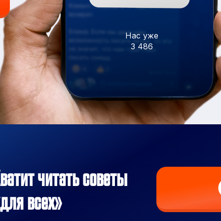
Нас уже
3 486
ватит читать советы
для всех»