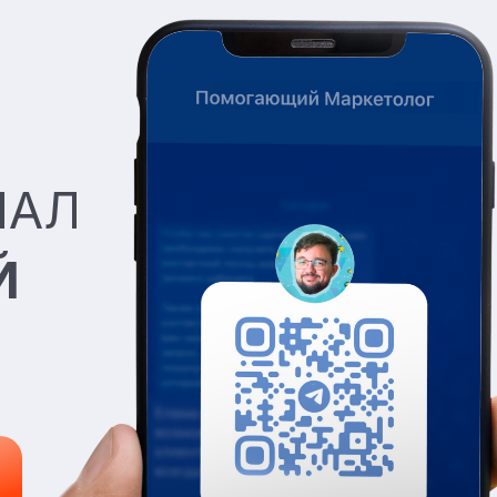
НАЛ
Й