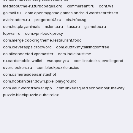
medaboutme-ru.turbopages.org
kommersant.ru
cont.ws
go.mail.ru
com.openmygame.games.android.wordsearchsea
avidreaders.ru
progorod43.ru
cis.infox.sg
com.hotplay.animals
m.lenta.ru
tass.ru
gismeteo.ru
topwar.ru
com.vpn-buck.proxy
com.merge.cooking.theme.restaurant.food
com.cleverapps.crocword
com.outfit7.mytalkingtomfree
co.allconnected.vpnmaster
com.indie.bustime
ru.cardsmobile.wallet
vseapsny.ru
com.linkdesks.jewellegend
overclockers.ru
com.blockpuzzle.us.ios
com.camerasideas.instashot
com.hookah.tear.down.pixel.playground
com.your.work.tracker.app
com.linkedsquad.schoolboyrunaway
puzzle.blockpuzzle.cube.relax