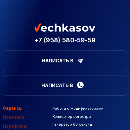
+7 (958) 580-59-59
НАПИСАТЬ В
НАПИСАТЬ В
Сервисы
Работа с модификаторами
Подборка сайтов
Созданные сайты
Контекстная реклама
Конвертер регистра
Макеты Figma
Полезное
Генератор 60 секунд
База Яндекс Карты
Портфолио