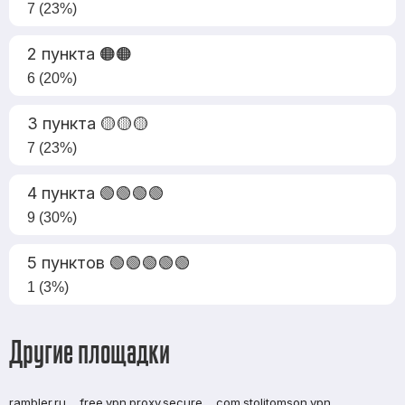
7 (23%)
2 пункта 🟠🟠
6 (20%)
3 пункта 🟡🟡🟡
7 (23%)
4 пункта 🟢🟢🟢🟢
9 (30%)
5 пунктов 🟢🟢🟢🟢🟢
1 (3%)
Другие площадки
rambler.ru
free.vpn.proxy.secure
com.stolitomson.vpn