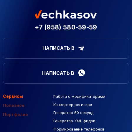
+7 (958) 580-59-59
НАПИСАТЬ В
НАПИСАТЬ В
Сервисы
Работа с модификаторами
Подборка сайтов
Созданные сайты
Контекстная реклама
Конвертер регистра
Макеты Figma
Полезное
Генератор 60 секунд
База Яндекс Карты
Портфолио
Генератор XML фидов
РСЯ площадки
Формирование телефонов