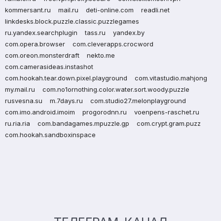
kommersant.ru
mail.ru
deti-online.com
readli.net
linkdesks.block.puzzle.classic.puzzlegames
ru.yandex.searchplugin
tass.ru
yandex.by
com.opera.browser
com.cleverapps.crocword
com.oreon.monsterdraft
nekto.me
com.camerasideas.instashot
com.hookah.tear.down.pixel.playground
com.vitastudio.mahjong
my.mail.ru
com.no1ornothing.color.water.sort.woody.puzzle
rusvesna.su
m.7days.ru
com.studio27.melonplayground
com.imo.android.imoim
progorodnn.ru
voenpens-raschet.ru
ru.ria.ria
com.bandagames.mpuzzle.gp
com.crypt.gram.puzz
com.hookah.sandboxinspace