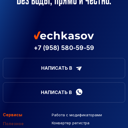
+7 (958) 580-59-59
НАПИСАТЬ В
НАПИСАТЬ В
Сервисы
Работа с модификаторами
Подборка сайтов
Созданные сайты
Контекстная реклама
Конвертер регистра
Макеты Figma
Полезное