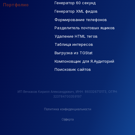
Генератор 60 секунд
База Яндекс Карты
Портфолио
Генератор XML фидов
РСЯ площадки
Формирование телефонов
Разделитель почтовых ящиков
Удаление HTML тегов
Таблица интересов
Выгрузка из TGStat
Компоновщик для Я.Аудиторий
Поисковик сайтов
ИП Вечкасов Кирилл Александрович, ИНН: 860326713173, ОГРН:
323784700359197
Политика конфиденциальности
Офферта