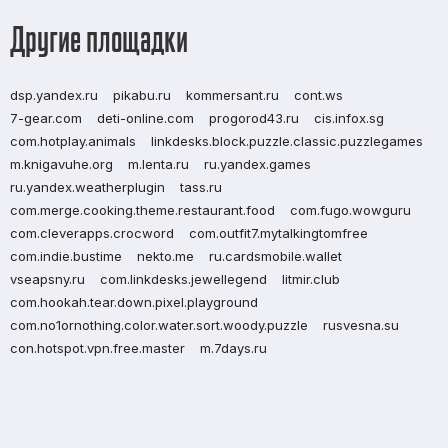
Другие площадки
dsp.yandex.ru
pikabu.ru
kommersant.ru
cont.ws
7-gear.com
deti-online.com
progorod43.ru
cis.infox.sg
com.hotplay.animals
linkdesks.block.puzzle.classic.puzzlegames
m.knigavuhe.org
m.lenta.ru
ru.yandex.games
ru.yandex.weatherplugin
tass.ru
com.merge.cooking.theme.restaurant.food
com.fugo.wowguru
com.cleverapps.crocword
com.outfit7.mytalkingtomfree
com.indie.bustime
nekto.me
ru.cardsmobile.wallet
vseapsny.ru
com.linkdesks.jewellegend
litmir.club
com.hookah.tear.down.pixel.playground
com.no1ornothing.color.water.sort.woody.puzzle
rusvesna.su
con.hotspot.vpn.free.master
m.7days.ru