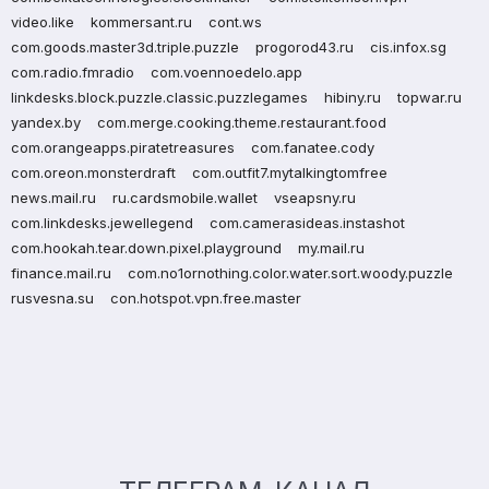
video.like
kommersant.ru
cont.ws
com.goods.master3d.triple.puzzle
progorod43.ru
cis.infox.sg
com.radio.fmradio
com.voennoedelo.app
linkdesks.block.puzzle.classic.puzzlegames
hibiny.ru
topwar.ru
yandex.by
com.merge.cooking.theme.restaurant.food
com.orangeapps.piratetreasures
com.fanatee.cody
com.oreon.monsterdraft
com.outfit7.mytalkingtomfree
news.mail.ru
ru.cardsmobile.wallet
vseapsny.ru
com.linkdesks.jewellegend
com.camerasideas.instashot
com.hookah.tear.down.pixel.playground
my.mail.ru
finance.mail.ru
com.no1ornothing.color.water.sort.woody.puzzle
rusvesna.su
con.hotspot.vpn.free.master