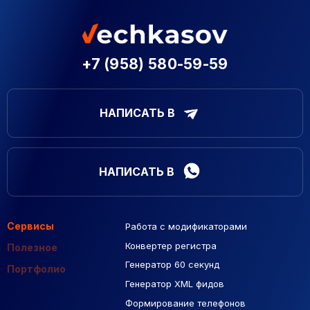
+7 (958) 580-59-59
НАПИСАТЬ В
НАПИСАТЬ В
Сервисы
Работа с модификаторами
Подборка сайтов
Созданные сайты
Контекстная реклама
Конвертер регистра
Макеты Figma
Полезное
Генератор 60 секунд
База Яндекс Карты
Портфолио
Генератор XML фидов
РСЯ площадки
Формирование телефонов