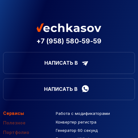
+7 (958) 580-59-59
НАПИСАТЬ В
НАПИСАТЬ В
Сервисы
Работа с модификаторами
Подборка сайтов
Созданные сайты
Контекстная реклама
Конвертер регистра
Макеты Figma
Полезное
Генератор 60 секунд
База Яндекс Карты
Портфолио