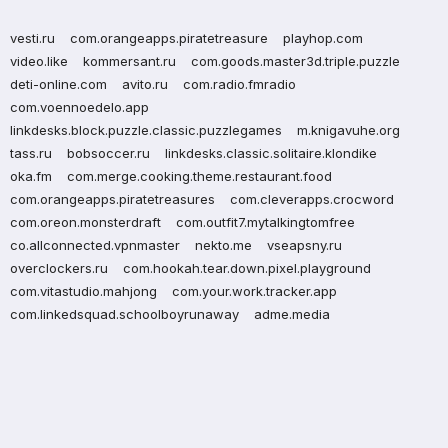
vesti.ru
com.orangeapps.piratetreasure
playhop.com
video.like
kommersant.ru
com.goods.master3d.triple.puzzle
deti-online.com
avito.ru
com.radio.fmradio
com.voennoedelo.app
linkdesks.block.puzzle.classic.puzzlegames
m.knigavuhe.org
tass.ru
bobsoccer.ru
linkdesks.classic.solitaire.klondike
oka.fm
com.merge.cooking.theme.restaurant.food
com.orangeapps.piratetreasures
com.cleverapps.crocword
com.oreon.monsterdraft
com.outfit7.mytalkingtomfree
co.allconnected.vpnmaster
nekto.me
vseapsny.ru
overclockers.ru
com.hookah.tear.down.pixel.playground
com.vitastudio.mahjong
com.your.work.tracker.app
com.linkedsquad.schoolboyrunaway
adme.media