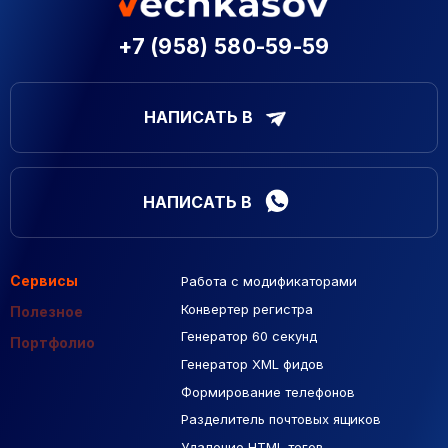
+7 (958) 580-59-59
НАПИСАТЬ В
НАПИСАТЬ В
Сервисы
Работа с модификаторами
Подборка сайтов
Созданные сайты
Контекстная реклама
Конвертер регистра
Макеты Figma
Полезное
Генератор 60 секунд
База Яндекс Карты
Портфолио
Генератор XML фидов
РСЯ площадки
Формирование телефонов
Разделитель почтовых ящиков
Удаление HTML тегов