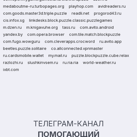
medaboutme-ru.turbopages.org
playhop.com
avidreaders.ru
com.goods.master3d.triple.puzzle
readli.net
progorod43.ru
cis.infox.sg
linkdesks.block.puzzle.classic.puzzlegames
m.dzen.ru
m.knigavuhe.org
tass.ru
com.avito.android
yandex.by
com.opera.browser
com.tile.match.blockpuzzle
com.fugo.wowguru
com.cleverapps.crocword
ru.avito.app
beetles.puzzle.solitaire
co.allconnected.vpnmaster
ru.cardsmobile.wallet
my.mail.ru
puzzle.blockpuzzle.cube.relax
razlozhi.ru
slushkinvsem.ru
ru.ria.ria
world-weather.ru
ixbt.com
ТЕЛЕГРАМ-КАНАЛ
ПОМОГАЮЩИЙ