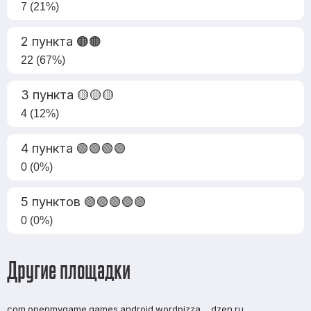
7 (21%)
2 пункта 🟠🟠
22 (67%)
3 пункта 🟡🟡🟡
4 (12%)
4 пункта 🟢🟢🟢🟢
0 (0%)
5 пунктов 🟢🟢🟢🟢🟢
0 (0%)
Другие площадки
com.openmygame.games.android.wordpizza
dzen.ru