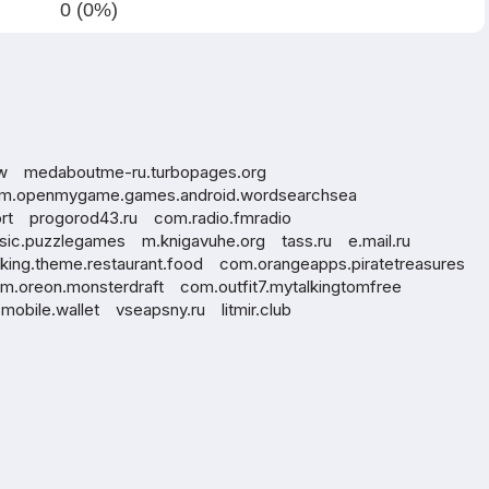
0 (0%)
w
medaboutme-ru.turbopages.org
m.openmygame.games.android.wordsearchsea
rt
progorod43.ru
com.radio.fmradio
ssic.puzzlegames
m.knigavuhe.org
tass.ru
e.mail.ru
ing.theme.restaurant.food
com.orangeapps.piratetreasures
m.oreon.monsterdraft
com.outfit7.mytalkingtomfree
smobile.wallet
vseapsny.ru
litmir.club