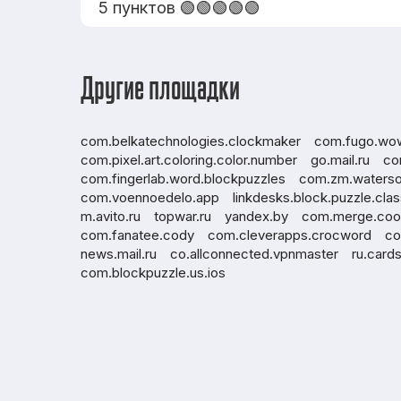
5 пунктов 🟢🟢🟢🟢🟢
Другие площадки
com.belkatechnologies.clockmaker
com.fugo.wo
com.pixel.art.coloring.color.number
go.mail.ru
co
com.fingerlab.word.blockpuzzles
com.zm.waterso
com.voennoedelo.app
linkdesks.block.puzzle.cla
m.avito.ru
topwar.ru
yandex.by
com.merge.cook
com.fanatee.cody
com.cleverapps.crocword
co
news.mail.ru
co.allconnected.vpnmaster
ru.card
com.blockpuzzle.us.ios