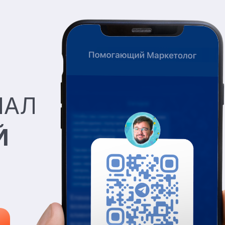
НАЛ
Й