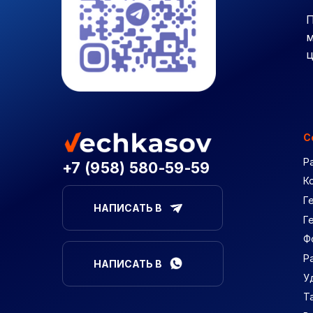
П
м
ц
С
Р
+7 (958) 580-59-59
К
Г
НАПИСАТЬ В
Г
Ф
Р
НАПИСАТЬ В
У
Т