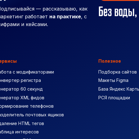
Без воды,
одписывайся — рассказываю, как
аркетинг работает
на практике
, с
ифрами и кейсами.
ервисы
Полезное
абота с модификаторами
Подборка сайтов
онвертер регистра
Макеты Figma
енератор 60 секунд
База Яндекс Карт
енератор XML фидов
РСЯ площадки
ормирование телефонов
азделитель почтовых ящиков
даление HTML тегов
аблица интересов