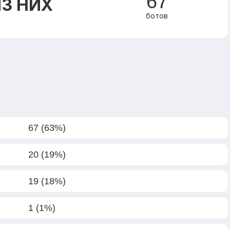
67
З НИХ
ботов
67 (63%)
20 (19%)
19 (18%)
1 (1%)