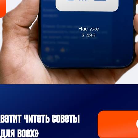
Нас уже
3 486
ватит читать советы
для всех»