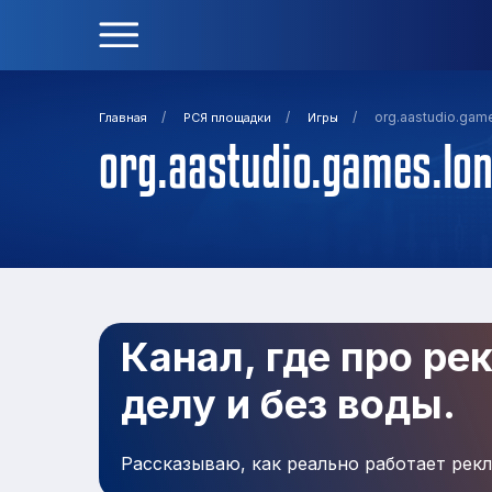
/
/
/
org.aastudio.gam
Главная
РСЯ площадки
Игры
org.aastudio.games.lo
Канал, где про ре
делу и без воды.
Рассказываю, как реально работает рекл