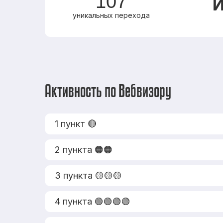
107
И
уникальных перехода
Активность по Вебвизору
1 пункт 🔴
2 пункта 🟠🟠
3 пункта 🟡🟡🟡
4 пункта 🟢🟢🟢🟢