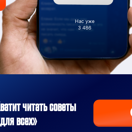
Нас уже
3 486
ватит читать советы
для всех»