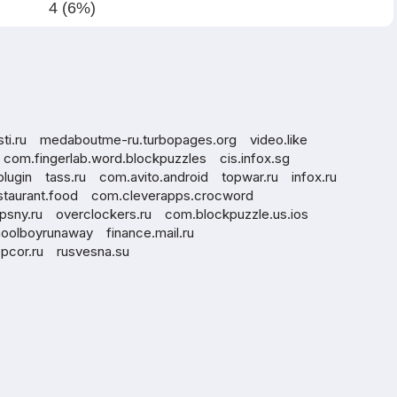
4 (6%)
ti.ru
medaboutme-ru.turbopages.org
video.like
com.fingerlab.word.blockpuzzles
cis.infox.sg
plugin
tass.ru
com.avito.android
topwar.ru
infox.ru
taurant.food
com.cleverapps.crocword
psny.ru
overclockers.ru
com.blockpuzzle.us.ios
hoolboyrunaway
finance.mail.ru
opcor.ru
rusvesna.su