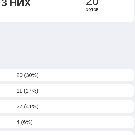
20
З НИХ
ботов
20 (30%)
11 (17%)
27 (41%)
4 (6%)