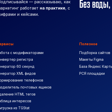
Без воды,
одписывайся — рассказываю, как
аркетинг работает
на практике
, с
ифрами и кейсами.
ервисы
Полезное
абота с модификаторами
Подборка сайтов
онвертер регистра
Макеты Figma
енератор 60 секунд
База Яндекс Карт
енератор XML фидов
РСЯ площадки
ормирование телефонов
азделитель почтовых ящиков
даление HTML тегов
аблица интересов
ыгрузка из TGStat