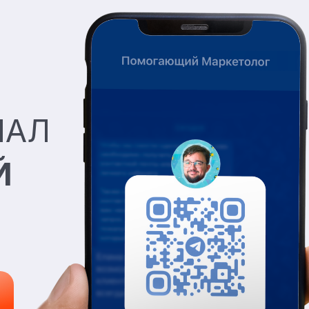
НАЛ
Й