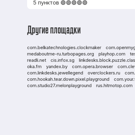
5 пунктов 🟢🟢🟢🟢🟢
Другие площадки
com.belkatechnologies.clockmaker
com.openmyg
medaboutme-ru.turbopages.org
playhop.com
te
readli.net
cis.infox.sg
linkdesks.block.puzzle.cl
oka.fm
yandex.by
com.opera.browser
com.cle
com.linkdesks.jewellegend
overclockers.ru
com.
com.hookah.tear.down.pixel.playground
com.your.
com.studio27.melonplayground
rus.hitmotop.com