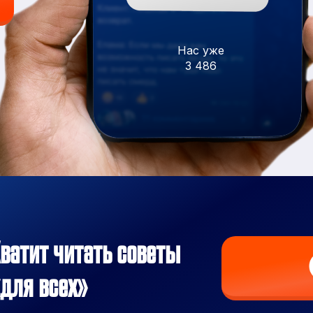
Нас уже
3 486
ватит читать советы
для всех»