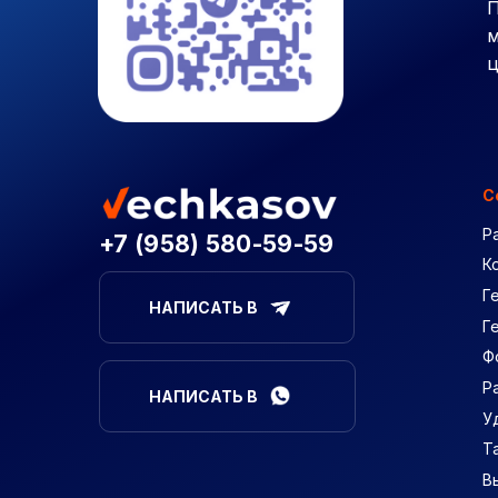
П
м
ц
С
Р
+7 (958) 580-59-59
К
Г
НАПИСАТЬ В
Г
Ф
Р
НАПИСАТЬ В
У
Т
В