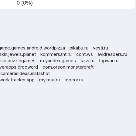
0 (0%)
ame.games.android.wordpizza
pikabu.ru
vesti.ru
skin.jewels.planet
kommersant.ru
cont.ws
avidreaders.ru
assic.puzzlegames
ru.yandex.games
tass.ru
topwar.ru
verapps.crocword
com.oreon.monsterdraft
camerasideas.instashot
work.tracker.app
my.mail.ru
topcor.ru