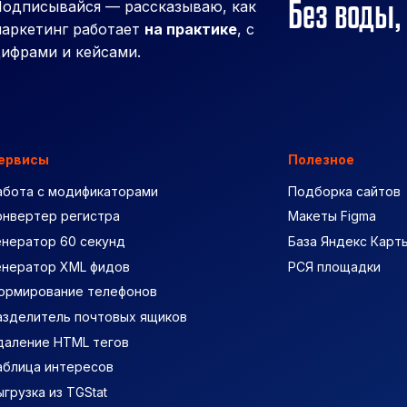
Без воды,
одписывайся — рассказываю, как
аркетинг работает
на практике
, с
ифрами и кейсами.
ервисы
Полезное
абота с модификаторами
Подборка сайтов
онвертер регистра
Макеты Figma
енератор 60 секунд
База Яндекс Карт
енератор XML фидов
РСЯ площадки
ормирование телефонов
азделитель почтовых ящиков
даление HTML тегов
аблица интересов
ыгрузка из TGStat