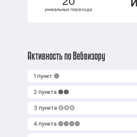
20
И
уникальных перехода
Активность по Вебвизору
1 пункт 🔴
2 пункта 🟠🟠
3 пункта 🟡🟡🟡
4 пункта 🟢🟢🟢🟢