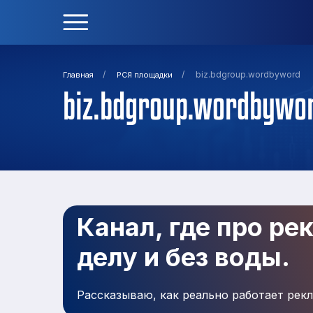
/
/
biz.bdgroup.wordbyword
Главная
РСЯ площадки
biz.bdgroup.wordbywo
Канал, где про ре
делу и без воды.
Рассказываю, как реально работает рекл