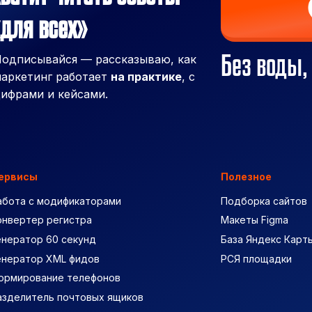
для всех»
Без воды,
одписывайся — рассказываю, как
аркетинг работает
на практике
, с
ифрами и кейсами.
ервисы
Полезное
абота с модификаторами
Подборка сайтов
онвертер регистра
Макеты Figma
енератор 60 секунд
База Яндекс Карт
енератор XML фидов
РСЯ площадки
ормирование телефонов
азделитель почтовых ящиков