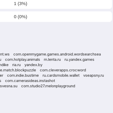
1 (3%)
0 (0%)
nt.ws
com.openmygame.games.android.wordsearchsea
u
com.hotplay.animals
m.lenta.ru
ru.yandex.games
ondike
ria.ru
yandex.by
le.match.blockpuzzle
com.cleverapps.crocword
er
com.indie.bustime
ru.cardsmobile.wallet
vseapsny.ru
s
com.camerasideas.instashot
usvesna.su
com.studio27.melonplayground