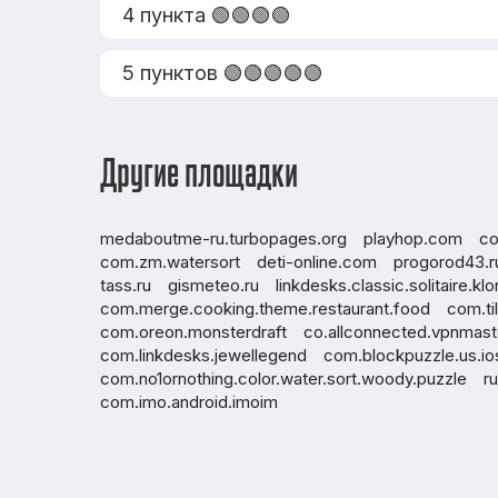
4 пункта 🟢🟢🟢🟢
5 пунктов 🟢🟢🟢🟢🟢
Другие площадки
medaboutme-ru.turbopages.org
playhop.com
co
com.zm.watersort
deti-online.com
progorod43.r
tass.ru
gismeteo.ru
linkdesks.classic.solitaire.kl
com.merge.cooking.theme.restaurant.food
com.ti
com.oreon.monsterdraft
co.allconnected.vpnmast
com.linkdesks.jewellegend
com.blockpuzzle.us.io
com.no1ornothing.color.water.sort.woody.puzzle
r
com.imo.android.imoim