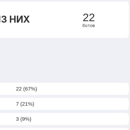
22
З НИХ
ботов
22 (67%)
7 (21%)
3 (9%)