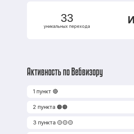
33
И
уникальных перехода
Активность по Вебвизору
1 пункт 🔴
2 пункта 🟠🟠
3 пункта 🟡🟡🟡