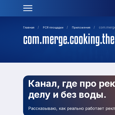
/
/
/
com.merge
Главная
РСЯ площадки
Приложения
com.merge.cooking.the
Канал, где про ре
делу и без воды.
Рассказываю, как реально работает рекл