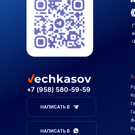
«
П
м
ц
С
Р
+7 (958) 580-59-59
К
Г
НАПИСАТЬ В
Г
Ф
Р
НАПИСАТЬ В