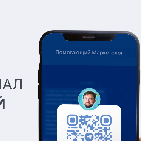
НАЛ
Й