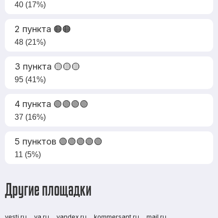
40 (17%)
2 пункта 🟠🟠
48 (21%)
3 пункта 🟡🟡🟡
95 (41%)
4 пункта 🟢🟢🟢🟢
37 (16%)
5 пунктов 🟢🟢🟢🟢🟢
11 (5%)
Другие площадки
vesti.ru
ya.ru
yandex.ru
kommersant.ru
mail.ru