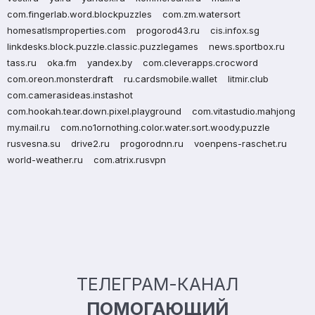
com.fingerlab.word.blockpuzzles
com.zm.watersort
homesatlsmproperties.com
progorod43.ru
cis.infox.sg
linkdesks.block.puzzle.classic.puzzlegames
news.sportbox.ru
tass.ru
oka.fm
yandex.by
com.cleverapps.crocword
com.oreon.monsterdraft
ru.cardsmobile.wallet
litmir.club
com.camerasideas.instashot
com.hookah.tear.down.pixel.playground
com.vitastudio.mahjong
my.mail.ru
com.no1ornothing.color.water.sort.woody.puzzle
rusvesna.su
drive2.ru
progorodnn.ru
voenpens-raschet.ru
world-weather.ru
com.atrix.rusvpn
ТЕЛЕГРАМ-КАНАЛ
ПОМОГАЮЩИЙ