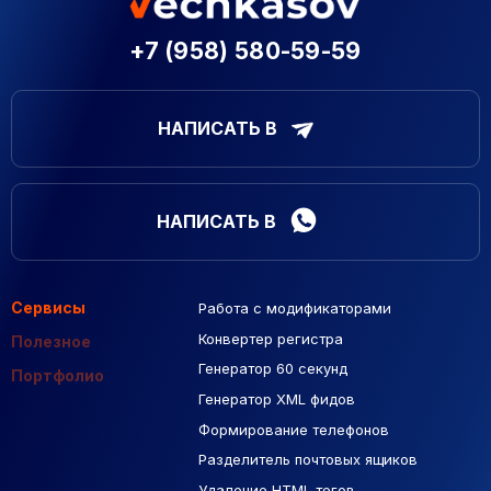
+7 (958) 580-59-59
НАПИСАТЬ В
НАПИСАТЬ В
Сервисы
Работа с модификаторами
Подборка сайтов
Созданные сайты
Контекстная реклама
Конвертер регистра
Макеты Figma
Полезное
Генератор 60 секунд
База Яндекс Карты
Портфолио
Генератор XML фидов
РСЯ площадки
Формирование телефонов
Разделитель почтовых ящиков
Удаление HTML тегов