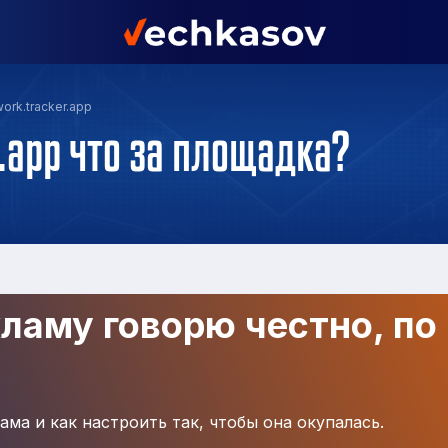
ork.tracker.app
.app что за площадка?
кламу говорю честно, по
ама и как настроить так, чтобы она окупалась.