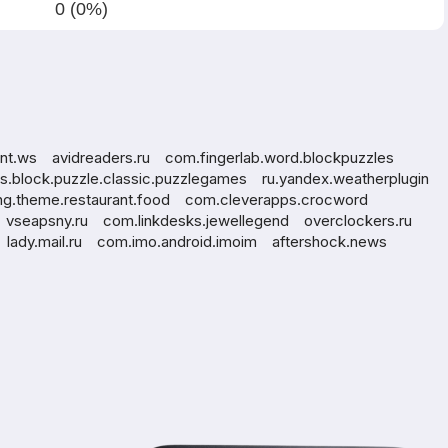
0 (0%)
nt.ws
avidreaders.ru
com.fingerlab.word.blockpuzzles
ks.block.puzzle.classic.puzzlegames
ru.yandex.weatherplugin
g.theme.restaurant.food
com.cleverapps.crocword
vseapsny.ru
com.linkdesks.jewellegend
overclockers.ru
lady.mail.ru
com.imo.android.imoim
aftershock.news