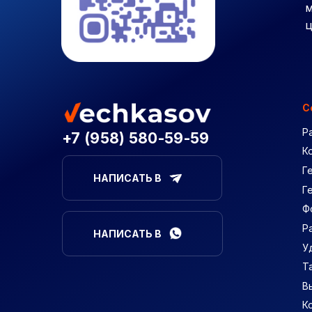
м
ц
С
Р
+7 (958) 580-59-59
К
Г
НАПИСАТЬ В
Г
Ф
Р
НАПИСАТЬ В
У
Т
В
К