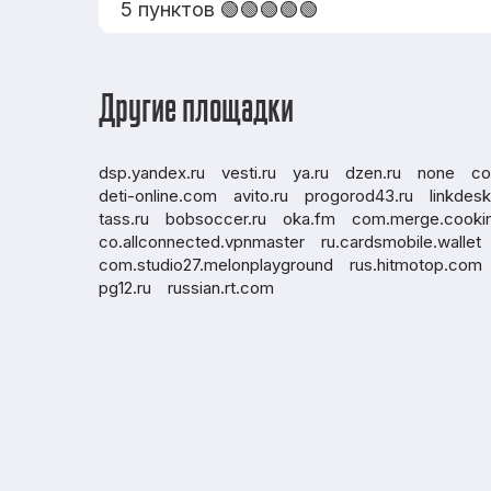
5 пунктов 🟢🟢🟢🟢🟢
Другие площадки
dsp.yandex.ru
vesti.ru
ya.ru
dzen.ru
none
co
deti-online.com
avito.ru
progorod43.ru
linkdes
tass.ru
bobsoccer.ru
oka.fm
com.merge.cookin
co.allconnected.vpnmaster
ru.cardsmobile.wallet
com.studio27.melonplayground
rus.hitmotop.com
pg12.ru
russian.rt.com