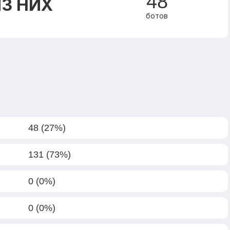
48
З НИХ
ботов
48 (27%)
131 (73%)
0 (0%)
0 (0%)