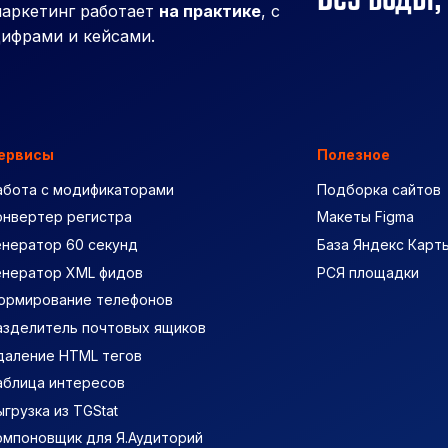
аркетинг работает
на практике
, с
ифрами и кейсами.
ервисы
Полезное
абота с модификаторами
Подборка сайтов
онвертер регистра
Макеты Figma
енератор 60 секунд
База Яндекс Карт
енератор XML фидов
РСЯ площадки
ормирование телефонов
азделитель почтовых ящиков
даление HTML тегов
аблица интересов
ыгрузка из TGStat
омпоновщик для Я.Аудиторий