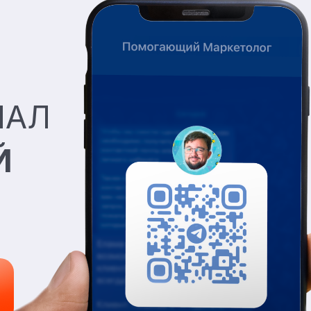
НАЛ
Й