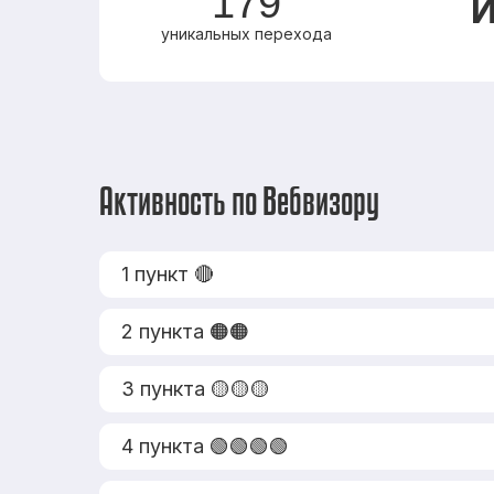
179
И
уникальных перехода
Активность по Вебвизору
1 пункт 🔴
2 пункта 🟠🟠
3 пункта 🟡🟡🟡
4 пункта 🟢🟢🟢🟢