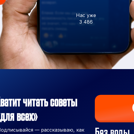
Нас уже
3 486
ватит читать советы
для всех»
Без воды,
одписывайся — рассказываю, как