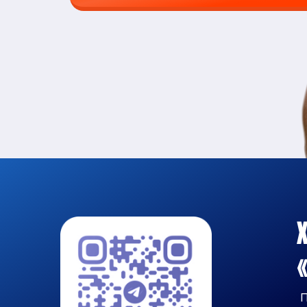
Х
«
П