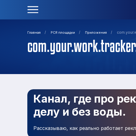
/
/
/
com.your.w
Главная
РСЯ площадки
Приложения
com.your.work.tracker
Канал, где про ре
делу и без воды.
Рассказываю, как реально работает рекл