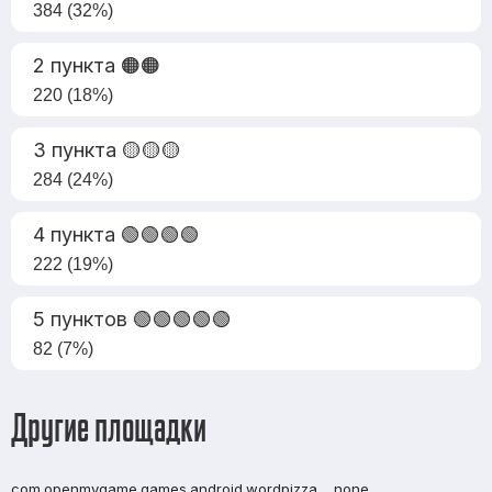
384 (32%)
2 пункта 🟠🟠
220 (18%)
3 пункта 🟡🟡🟡
284 (24%)
4 пункта 🟢🟢🟢🟢
222 (19%)
5 пунктов 🟢🟢🟢🟢🟢
82 (7%)
Другие площадки
com.openmygame.games.android.wordpizza
none