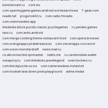
kommersant.ru
cont.ws
com.openmygame.games.android.wordsearchsea
7-gear.com
readli.net
progorod43.ru
com.radio.fmradio
com.voennoedelo.app
linkdesks.block.puzzle.classic.puzzlegames
ru.yandex.games
tass.ru
com.avito.android
com.merge.cooking.theme.restaurant.food
com.opera.browser
com.orangeapps.piratetreasures
com.cleverapps.crocword
com.oreon.monsterdraft
news.mail.ru
co.allconnected.vpnmaster
nekto.me
ru.cardsmobile.wallet
vseapsny.ru
com.linkdesks.jewellegend
overclockers.ru
com.blockpuzzle.us.ios
com.camerasideas.instashot
com.hookah.tear.down.pixel.playground
adme.media