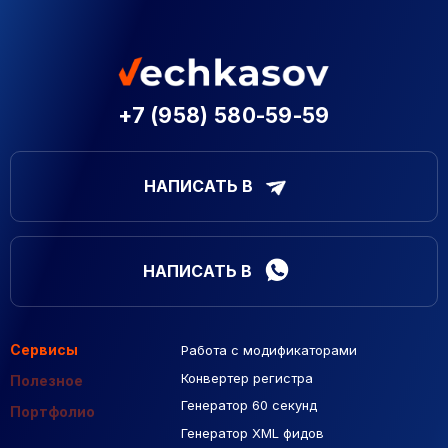
+7 (958) 580-59-59
НАПИСАТЬ В
НАПИСАТЬ В
Сервисы
Работа с модификаторами
Подборка сайтов
Созданные сайты
Контекстная реклама
Конвертер регистра
Макеты Figma
Полезное
Генератор 60 секунд
База Яндекс Карты
Портфолио
Генератор XML фидов
РСЯ площадки