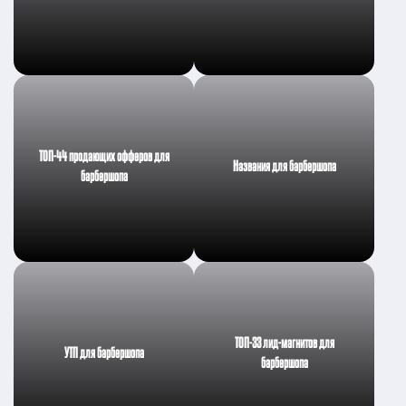
ТОП-44 продающих офферов для
Названия для барбершопа
барбершопа
ТОП-33 лид-магнитов для
УТП для барбершопа
барбершопа