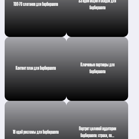
23 идей акций и скидок для
ТОП-70 слоганов для барбершопа
барбершопа
Ключевые партнеры для
Контент план для барбершопа
барбершопа
Портрет целевой аудитории
18 идей рекламы для барбершопа
барбершопа: страхи, по…