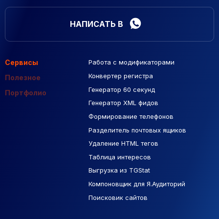
НАПИСАТЬ В
Сервисы
Работа с модификаторами
Подборка сайтов
Созданные сайты
Контекстная реклама
Конвертер регистра
Макеты Figma
Полезное
Генератор 60 секунд
База Яндекс Карты
Портфолио
Генератор XML фидов
РСЯ площадки
Формирование телефонов
Разделитель почтовых ящиков
Удаление HTML тегов
Таблица интересов
Выгрузка из TGStat
Компоновщик для Я.Аудиторий
Поисковик сайтов