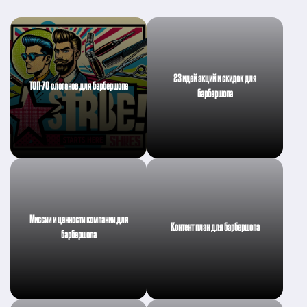
23 идей акций и скидок для
ТОП-70 слоганов для барбершопа
барбершопа
Миссии и ценности компании для
Контент план для барбершопа
барбершопа