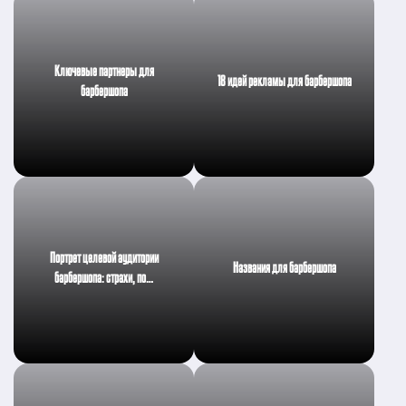
Ключевые партнеры для
18 идей рекламы для барбершопа
барбершопа
Портрет целевой аудитории
Названия для барбершопа
барбершопа: страхи, по…