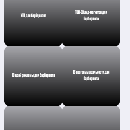
ТОП-33 лид-магнитов для
УТП для барбершопа
барбершопа
15 программ лояльности для
18 идей рекламы для барбершопа
барбершопа