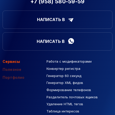
+7 (958) 580-59-59
НАПИСАТЬ В
НАПИСАТЬ В
Сервисы
Работа с модификаторами
Подборка сайтов
Созданные сайты
Контекстная реклама
Конвертер регистра
Макеты Figma
Полезное
Генератор 60 секунд
База Яндекс Карты
Портфолио
Генератор XML фидов
РСЯ площадки
Формирование телефонов
Разделитель почтовых ящиков
Удаление HTML тегов
Таблица интересов