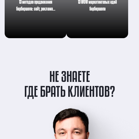
13 методов продвижения
13 WOW маркетинговых идей
барбершопа: сайт, реклама…
барбершопа
НЕ ЗНАЕТЕ
ГДЕ БРАТЬ КЛИЕНТОВ?