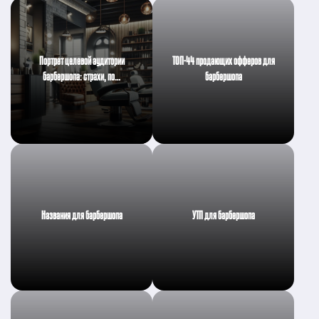
Портрет целевой аудитории
ТОП-44 продающих офферов для
барбершопа: страхи, по…
барбершопа
Названия для барбершопа
УТП для барбершопа