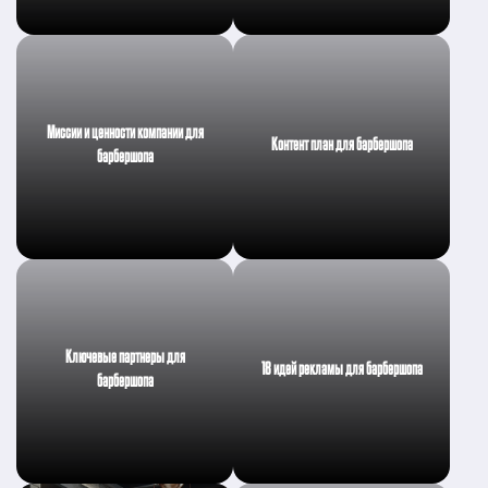
Миссии и ценности компании для
Контент план для барбершопа
барбершопа
Ключевые партнеры для
18 идей рекламы для барбершопа
барбершопа