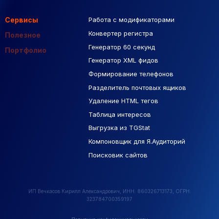
Сервисы
Работа с модификаторами
Подборка сайтов
Созданные сайты
Контекстная реклама
Конвертер регистра
Макеты Figma
Полезное
Генератор 60 секунд
База Яндекс Карты
Портфолио
Генератор XML фидов
РСЯ площадки
Формирование телефонов
Разделитель почтовых ящиков
Удаление HTML тегов
Таблица интересов
Выгрузка из TGStat
Компоновщик для Я.Аудиторий
Поисковик сайтов
ИП Вечкасов Кирилл Александрович, ИНН: 860326713173, ОГРН:
323784700359197