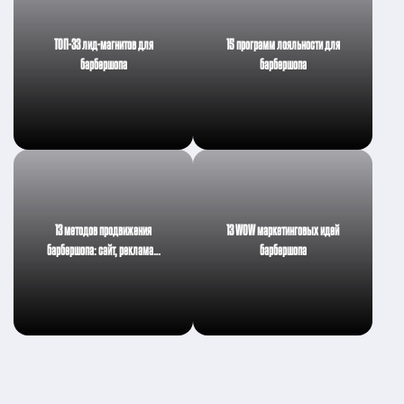
ТОП-33 лид-магнитов для
15 программ лояльности для
барбершопа
барбершопа
13 методов продвижения
13 WOW маркетинговых идей
барбершопа: сайт, реклама…
барбершопа