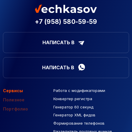
+7 (958) 580-59-59
НАПИСАТЬ В
НАПИСАТЬ В
Сервисы
Работа с модификаторами
Подборка сайтов
Созданные сайты
Контекстная реклама
Конвертер регистра
Макеты Figma
Полезное
Генератор 60 секунд
База Яндекс Карты
Портфолио
Генератор XML фидов
РСЯ площадки
Формирование телефонов
Разделитель почтовых ящиков