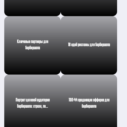
Ключевые партнеры для
18 идей рекламы для барбершопа
барбершопа
Портрет целевой аудитории
ТОП-44 продающих офферов для
барбершопа: страхи, по…
барбершопа