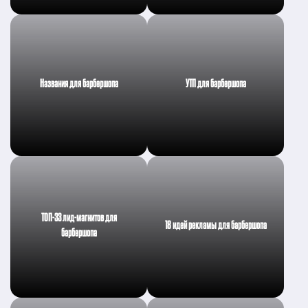
Названия для барбершопа
УТП для барбершопа
ТОП-33 лид-магнитов для
18 идей рекламы для барбершопа
барбершопа