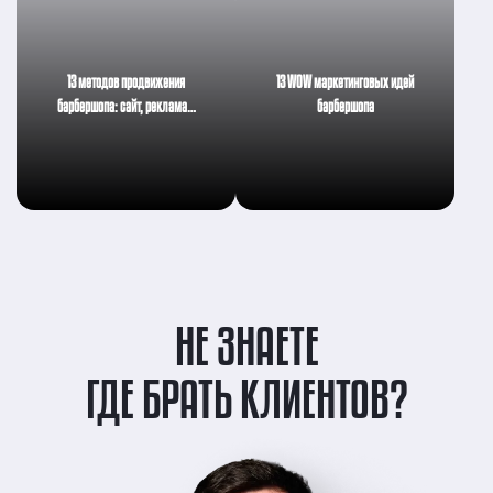
13 методов продвижения
13 WOW маркетинговых идей
барбершопа: сайт, реклама…
барбершопа
НЕ ЗНАЕТЕ
ГДЕ БРАТЬ КЛИЕНТОВ?