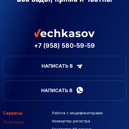
+7 (958) 580-59-59
НАПИСАТЬ В
НАПИСАТЬ В
Сервисы
Работа с модификаторами
Подборка сайтов
Созданные сайты
Контекстная реклама
Конвертер регистра
Макеты Figma
Полезное
Генератор 60 секунд
База Яндекс Карты