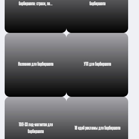
барбершопа: страхи, по…
барбершопа
Названия для барбершопа
УТП для барбершопа
ТОП-33 лид-магнитов для
18 идей рекламы для барбершопа
барбершопа