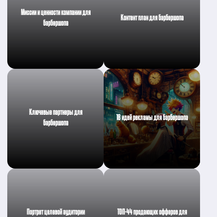
Миссии и ценности компании для
Контент план для барбершопа
барбершопа
Ключевые партнеры для
18 идей рекламы для барбершопа
барбершопа
Портрет целевой аудитории
ТОП-44 продающих офферов для