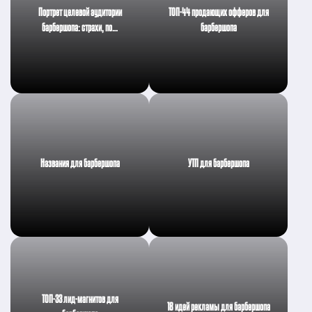
Портрет целевой аудитории
ТОП-44 продающих офферов для
барбершопа: страхи, по…
барбершопа
Названия для барбершопа
УТП для барбершопа
ТОП-33 лид-магнитов для
18 идей рекламы для барбершопа