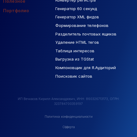
Конвертер регистра
Макеты Figma
Полезное
Генератор 60 секунд
База Яндекс Карты
Портфолио
Генератор XML фидов
РСЯ площадки
Формирование телефонов
Разделитель почтовых ящиков
Удаление HTML тегов
Таблица интересов
Выгрузка из TGStat
Компоновщик для Я.Аудиторий
Поисковик сайтов
ИП Вечкасов Кирилл Александрович, ИНН: 860326713173, ОГРН:
323784700359197
Политика конфиденциальности
Офферта