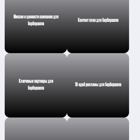
Миссии и ценности компании для
Контент план для барбершопа
барбершопа
Ключевые партнеры для
18 идей рекламы для барбершопа
барбершопа