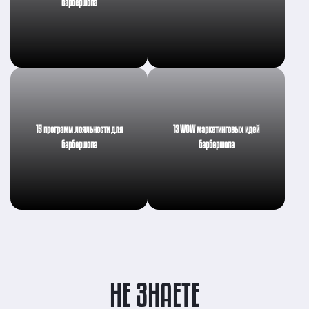
барбершопа
15 программ лояльности для
13 WOW маркетинговых идей
барбершопа
барбершопа
НЕ ЗНАЕТЕ