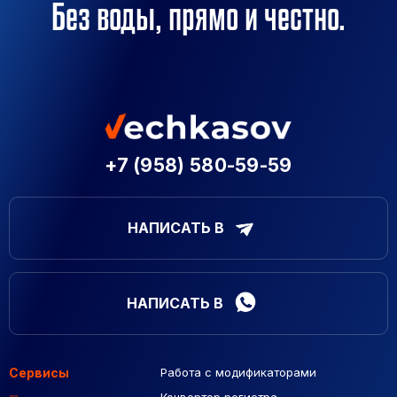
Без воды, прямо и честно.
+7 (958) 580-59-59
НАПИСАТЬ В
НАПИСАТЬ В
Сервисы
Работа с модификаторами
Подборка сайтов
Созданные сайты
Контекстная реклама