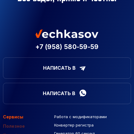
+7 (958) 580-59-59
НАПИСАТЬ В
НАПИСАТЬ В
Сервисы
Работа с модификаторами
Подборка сайтов
Созданные сайты
Контекстная реклама
Конвертер регистра
Макеты Figma
Полезное
Генератор 60 секунд
База Яндекс Карты