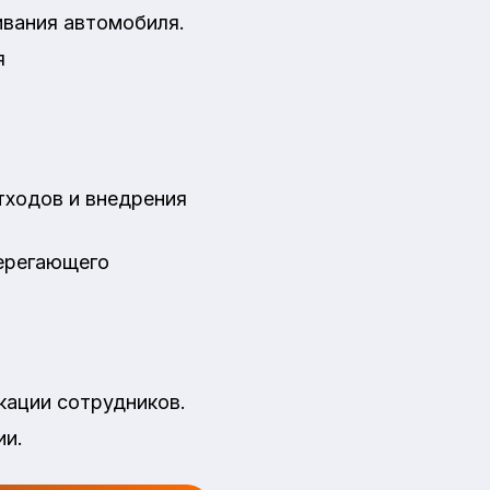
ивания автомобиля.
я
тходов и внедрения
берегающего
кации сотрудников.
ии.