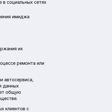
 в социальных сетях
пления имиджа
ержания их
роцессе ремонта или
и автосервиса,
я данных
ает общую
бществе.
ых клиентов с