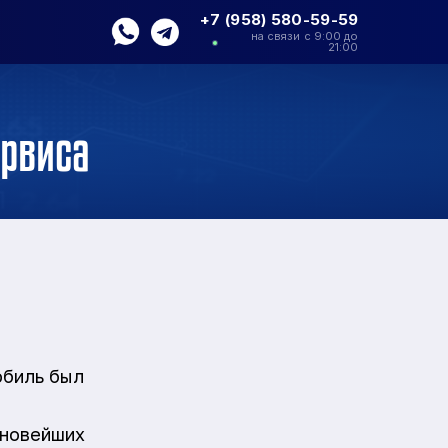
+7 (958) 580-59-59
на связи с 9:00 до
21:00
ервиса
обиль был
 новейших