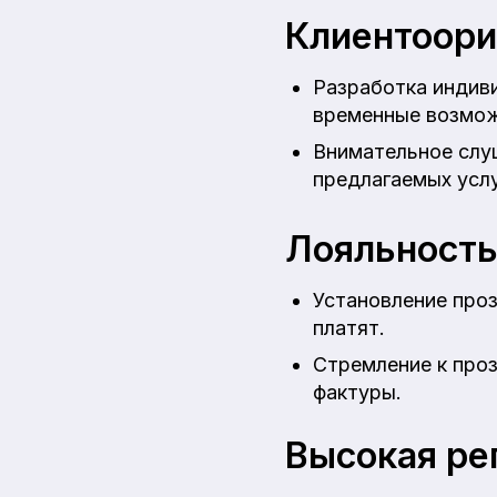
Клиентоори
Разработка индив
временные возмож
Внимательное слуш
предлагаемых услу
Лояльность
Установление проз
платят.
Стремление к проз
фактуры.
Высокая ре