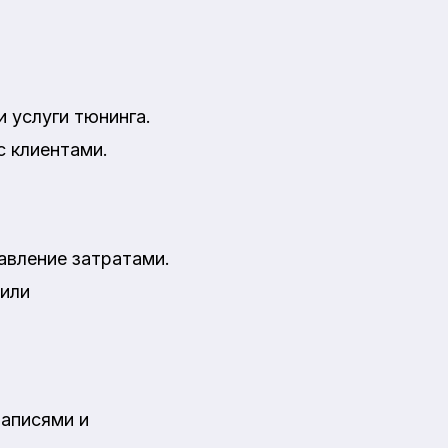
 услуги тюнинга.
с клиентами.
авление затратами.
 или
записями и