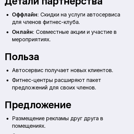
Детали партнерства
Оффлайн
: Скидки на услуги автосервиса
для членов фитнес-клуба.
Онлайн
: Совместные акции и участие в
мероприятиях.
Польза
Автосервис получает новых клиентов.
Фитнес-центры расширяют пакет
предложений для своих членов.
Предложение
Размещение рекламы друг друга в
помещениях.