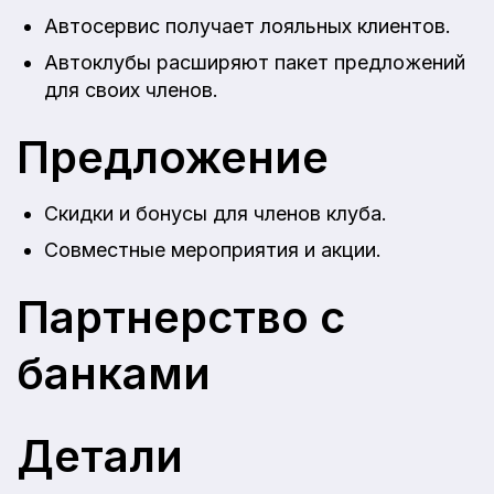
Автосервис получает лояльных клиентов.
Автоклубы расширяют пакет предложений
для своих членов.
Предложение
Скидки и бонусы для членов клуба.
Совместные мероприятия и акции.
Партнерство с
банками
Детали