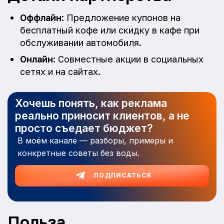
Оффлайн
: Предложение купонов на
бесплатный кофе или скидку в кафе при
обслуживании автомобиля.
Онлайн
: Совместные акции в социальных
сетях и на сайтах.
Хочешь понять, как реклама
реально приносит клиентов, а не
просто съедает бюджет?
В моём канале — разборы, примеры и
конкретные советы без воды.
ПОДПИСАТЬСЯ
Польза