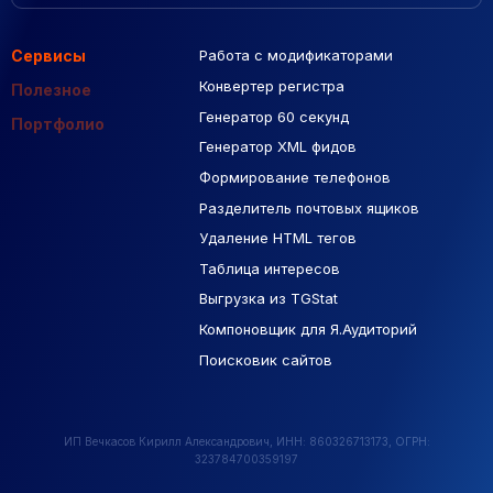
Сервисы
Работа с модификаторами
Подборка сайтов
Созданные сайты
Контекстная реклама
Конвертер регистра
Макеты Figma
Полезное
Генератор 60 секунд
База Яндекс Карты
Портфолио
Генератор XML фидов
РСЯ площадки
Формирование телефонов
Разделитель почтовых ящиков
Удаление HTML тегов
Таблица интересов
Выгрузка из TGStat
Компоновщик для Я.Аудиторий
Поисковик сайтов
ИП Вечкасов Кирилл Александрович, ИНН: 860326713173, ОГРН:
323784700359197