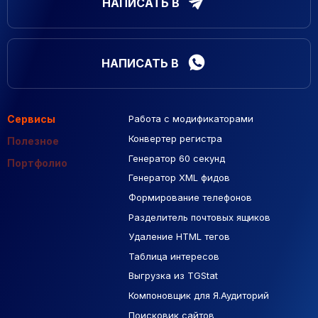
НАПИСАТЬ В
НАПИСАТЬ В
Сервисы
Работа с модификаторами
Подборка сайтов
Созданные сайты
Контекстная реклама
Конвертер регистра
Макеты Figma
Полезное
Генератор 60 секунд
База Яндекс Карты
Портфолио
Генератор XML фидов
РСЯ площадки
Формирование телефонов
Разделитель почтовых ящиков
Удаление HTML тегов
Таблица интересов
Выгрузка из TGStat
Компоновщик для Я.Аудиторий
Поисковик сайтов