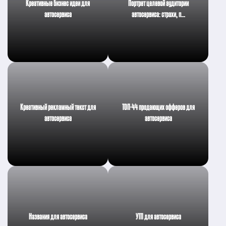
Креативные бизнес идеи для
Портрет целевой аудитории
автосервиса
автосервиса: страхи, п…
Креативный рекламный текст для
ТОП-44 продающих офферов для
автосервиса
автосервиса
Названия для автосервиса
УТП для автосервиса