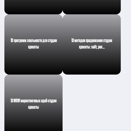
15 программ лояльности для студии
13 методов продвижения студии
красоты
красоты: сайт, рек…
13 WOW маркетинговых идей студии
красоты