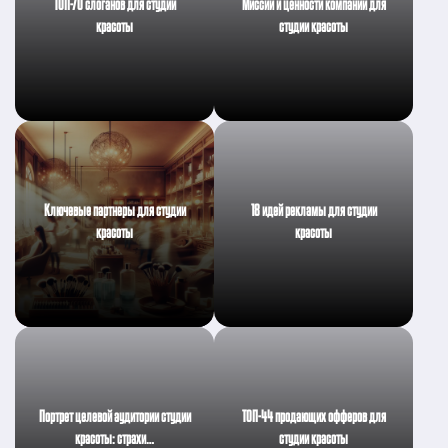
ТОП-70 слоганов для студии
Миссии и ценности компании для
красоты
студии красоты
Ключевые партнеры для студии
18 идей рекламы для студии
красоты
красоты
Портрет целевой аудитории студии
ТОП-44 продающих офферов для
красоты: страхи…
студии красоты