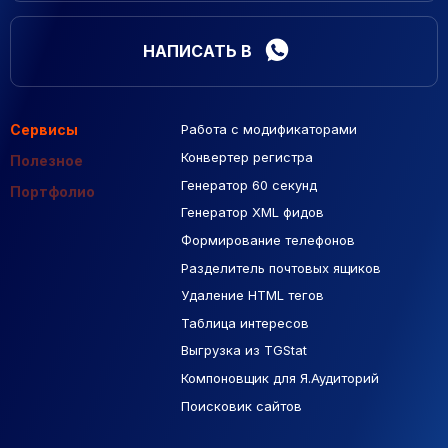
НАПИСАТЬ В
Сервисы
Работа с модификаторами
Подборка сайтов
Созданные сайты
Контекстная реклама
Конвертер регистра
Макеты Figma
Полезное
Генератор 60 секунд
База Яндекс Карты
Портфолио
Генератор XML фидов
РСЯ площадки
Формирование телефонов
Разделитель почтовых ящиков
Удаление HTML тегов
Таблица интересов
Выгрузка из TGStat
Компоновщик для Я.Аудиторий
Поисковик сайтов