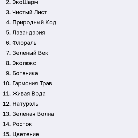
ЭкоШарм
Чистый Лист
Природный Код
Лавандария
Флораль
Зелёный Век
Эколюкс
Ботаника
Гармония Трав
Живая Вода
Натурэль
Зелёная Волна
Росток
Цветение