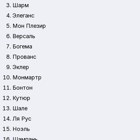
Шарм
Элеганс
Мон Плезир
Версаль
Богема
Прованс
Эклер
Монмартр
Бонтон
Кутюр
Шале
Ля Рус
Ноэль
Шампань