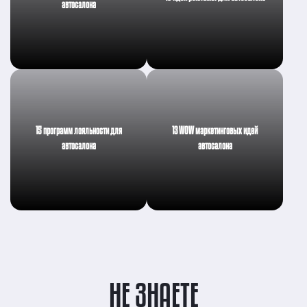
автосалона
15 программ лояльности для
13 WOW маркетинговых идей
автосалона
автосалона
НЕ ЗНАЕТЕ