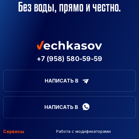
Без воды, прямо и честно.
+7 (958) 580-59-59
НАПИСАТЬ В
НАПИСАТЬ В
Сервисы
Работа с модификаторами
Подборка сайтов
Созданные сайты