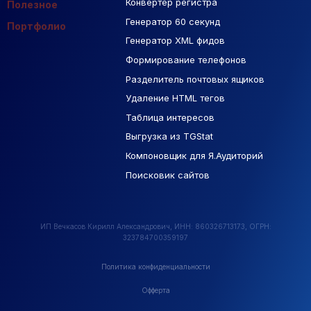
Контекстная реклама
Конвертер регистра
Макеты Figma
Полезное
Генератор 60 секунд
База Яндекс Карты
Портфолио
Генератор XML фидов
РСЯ площадки
Формирование телефонов
Разделитель почтовых ящиков
Удаление HTML тегов
Таблица интересов
Выгрузка из TGStat
Компоновщик для Я.Аудиторий
Поисковик сайтов
ИП Вечкасов Кирилл Александрович, ИНН: 860326713173, ОГРН:
323784700359197
Политика конфиденциальности
Офферта