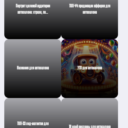
Портрет целевой аудитории
ТОП-44 продающих офферов для
автосалона: страхи, по…
автосалона
Названия для автосалона
УТП для автосалона
ТОП-33 лид-магнитов для
18 идей рекламы для автосалона